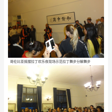
哥伦比亚摇摆拉丁欢乐夜现场示范拉丁舞步分解舞步