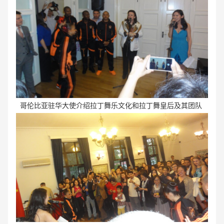
哥伦比亚驻华大使介绍拉丁舞乐文化和拉丁舞皇后及其团队