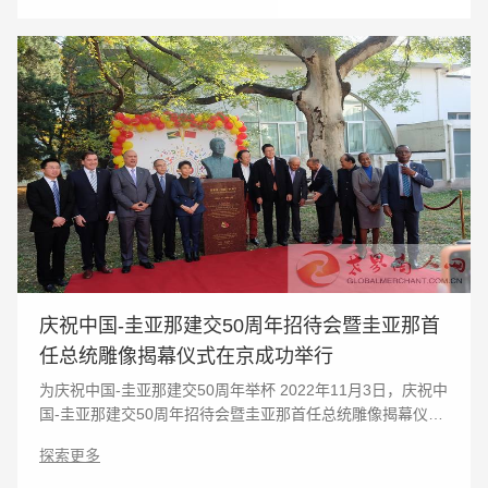
庆祝中国-圭亚那建交50周年招待会暨圭亚那首
任总统雕像揭幕仪式在京成功举行
为庆祝中国-圭亚那建交50周年举杯 2022年11月3日，庆祝中
国-圭亚那建交50周年招待会暨圭亚那首任总统雕像揭幕仪式
在北京举行，圭亚那驻华大使周雅欣阁下出席并致辞。为庆
探索更多
祝中国-圭亚那建交50周年干杯