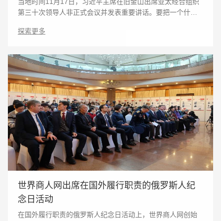
当地时间11月17日，习近平主席在旧金山出席亚太经合组织
第三十次领导人非正式会议并发表重要讲话。要把一个什么
样的亚太带到本世纪中叶？如何打造亚太发展的下一个“黄金
探索更多
三十年”？在这一进程中如何更好发挥亚太经合组
世界商人网出席在国外履行职责的俄罗斯人纪
念日活动
在国外履行职责的俄罗斯人纪念日活动上，世界商人网创始