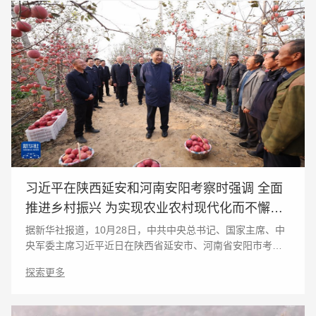
习近平在陕西延安和河南安阳考察时强调 全面
推进乡村振兴 为实现农业农村现代化而不懈奋
斗
据新华社报道，10月28日，中共中央总书记、国家主席、中
央军委主席习近平近日在陕西省延安市、河南省安阳市考察
时强调，全面建设社会主义现代化国家，最艰巨最繁重的任
探索更多
务仍然在农村。要全面学习贯彻党的二十大精神，坚