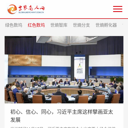
绿色数坞
红色数坞
世熵智库
世熵分支
世熵孵化器
世
初心、信心、同心，习近平主席这样擘画亚太
发展