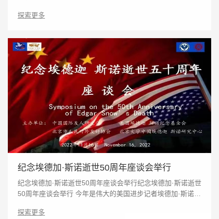
1月31日，古巴共和国国家主席米格尔·迪亚斯·卡内尔对中国
探索更多
进行国事访问发行纪念封暨
纪念埃德加·斯诺逝世50周年座谈会举行
纪念埃德加·斯诺逝世50周年座谈会举行纪念埃德加·斯诺逝世
50周年座谈会举行 今年是伟大的美国进步记者埃德加·斯诺逝
世50周年。11月16日，中国国际友人研究会、美国斯诺纪念
探索更多
基金会、北京市对外友好