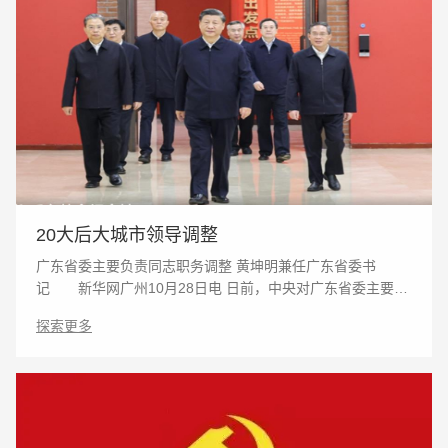
20大后大城市领导调整
广东省委主要负责同志职务调整 黄坤明兼任广东省委书
记 新华网广州10月28日电 日前，中央对广东省委主要负
责同志职务进行了调整。李希同志不再兼任广东省委书记、
探索更多
常委、委员职务，黄坤明同志兼任广东省委委员、常委