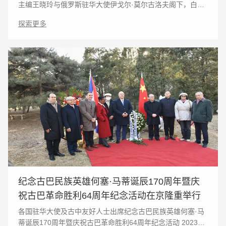
主编王晓玲与俄罗斯驻华大使伊戈尔·莫尔古洛夫阁下，白俄
罗斯驻华大使尤里·先科阁下，俄罗斯、白俄罗斯两国的国防
探索更多
武官，金台艺术馆馆长袁熙坤及俄罗斯
纪念古巴民族英雄何塞·马蒂诞辰170周年暨庆
祝古巴革命胜利64周年纪念活动在京隆重举行
各国驻华大使及古中友好人士出席纪念古巴民族英雄何塞·马
蒂诞辰170周年暨庆祝古巴革命胜利64周年纪念活动 2023年