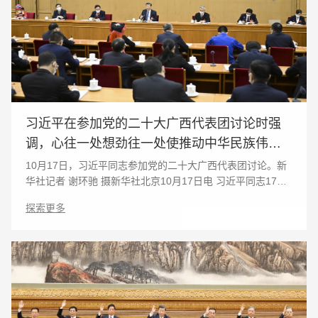
习近平在参加党的二十大广西代表团讨论时强
调，心往一处想劲往一处使推动中华民族伟大
复兴号巨轮乘风破浪扬帆远航。
10月17日，习近平同志参加党的二十大广西代表团讨论。新
华社记者 谢环驰 摄新华社北京10月17日电 习近平同志17日
上午在参加党的二十大广西代表团讨论时强调，党的二十大
探索更多
报告进一步指明了党和国家事业的前进方向，是我