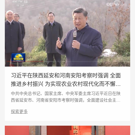
习近平在陕西延安和河南安阳考察时强调 全面
推进乡村振兴 为实现农业农村现代化而不懈奋
斗
中共中央总书记、国家主席、中央军委主席习近平近日在陕
西省延安市、河南省安阳市考察时强调，全面建设社会主义
现代化国家，最艰巨最繁重的任务仍然在农村。要全面学习
探索更多
贯彻党的二十大精神，坚持农业农村优先发展，发扬