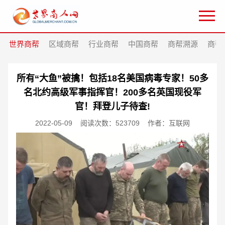
世界商帮
区域商帮
行业商帮
中国商帮
商帮溯源
商帮
所有“大鱼”被擒！包括18名美国病毒专家！50多
名北约高级军事指挥官！200多名英国现役军
官！拜登儿子待查!
2022-05-09
阅读次数：523709
作者：互联网