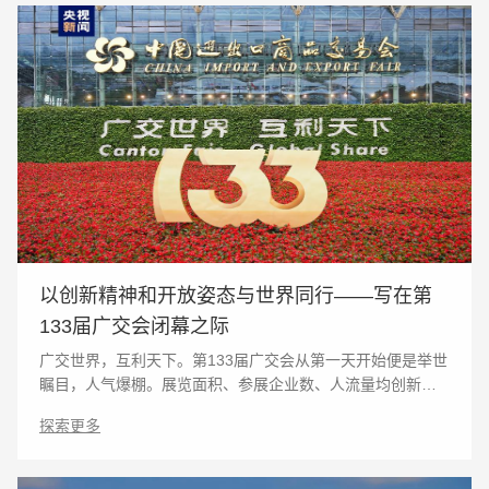
以创新精神和开放姿态与世界同行——写在第
133届广交会闭幕之际
广交世界，互利天下。第133届广交会从第一天开始便是举世
瞩目，人气爆棚。展览面积、参展企业数、人流量均创新
高，仅开幕第一天进场人次就达37万，其中外国客商6.7万人
探索更多
次。参加采访的中外记者人数更是突破千人，是往届