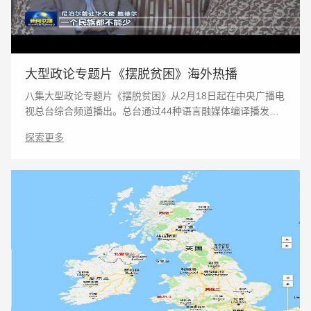
大型政论专题片《摆脱贫困》海外热播
八集大型政论专题片《摆脱贫困》从2月18日起在中央广播电
视总台综合频道播出。总台通过44种语言融媒体编译播发，
引发国际主流媒体高度关注和积极反响。 《摆脱贫困》专题
探索更多
片全景呈现以习近平同志为核心的党中央