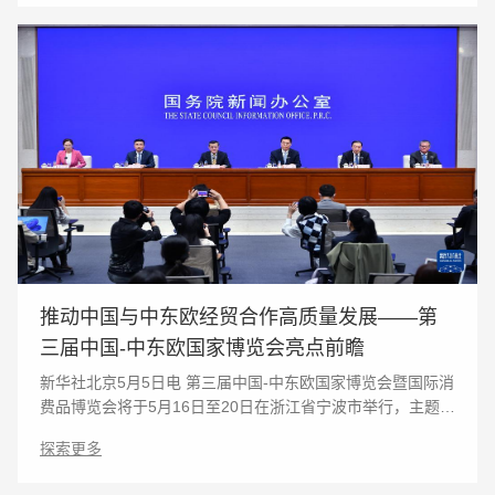
推动中国与中东欧经贸合作高质量发展——第
三届中国-中东欧国家博览会亮点前瞻
新华社北京5月5日电 第三届中国-中东欧国家博览会暨国际消
费品博览会将于5月16日至20日在浙江省宁波市举行，主题为
“深化务实合作 携手共向未来”。国务院新闻办公室5日在京举
探索更多
行新闻发布会介绍中国与中东欧国家经贸合