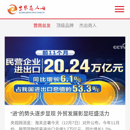
营商丝友
顶级品牌
杰出商人
“进”的势头逐步显现 外贸发展彰显旺盛活力
央视网消息：海关总署今天（12月7日）对外公布，今年11月
份，我国货物贸易进出口总值3.7万亿元，同比增长1.2%。数