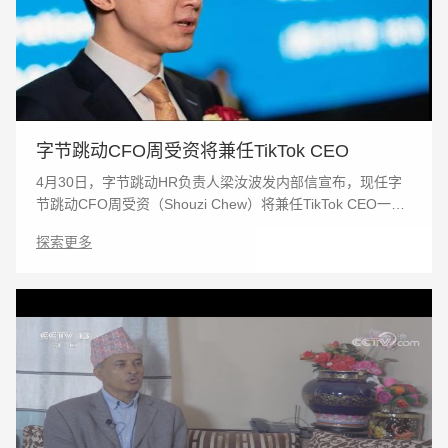
字节跳动CFO周受资将兼任TikTok CEO
4月30日，字节跳动HR负责人梁汝波发内部信宣布，现任字
节跳动CFO周受资（Shouzi Chew）将兼任TikTok CEO一
职。同期，原TikTok临时负责人瓦妮莎·帕帕斯（Vanessa
探索更多
Pappas）将担任TikTok COO。 在2020年8月凯文