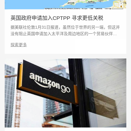
英国政府申请加入CPTPP 寻求更低关税
据美联社伦敦1月31日报道，虽然位于世界的另一端，但这并
没有阻止英国申请加入太平洋及周边地区的一个贸易伙伴关
系。 报道称，在正式退出欧盟一年后，英国政府1月30日
探索更多
表示希望加入覆盖11个国家的《全面与进步跨太平