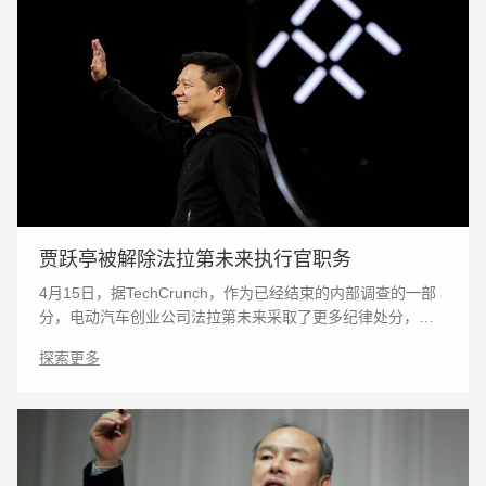
贾跃亭被解除法拉第未来执行官职务
4月15日，据TechCrunch，作为已经结束的内部调查的一部
分，电动汽车创业公司法拉第未来采取了更多纪律处分，包
括解除其创始人、前CEO贾跃亭的执行官职务。 法拉第未来
探索更多
周四在一份监管文件中称，贾跃亭将继续担任