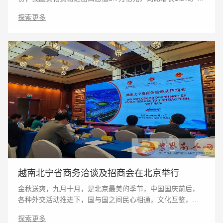
据显示，我国外贸稳中向好态势进一步巩固。据海关统计，
探索更多
今年前11个月，我国货物贸易进出口总值37.96万
越南北宁省商务洽谈及招商会在北京举行
金秋送爽，九月十月，是北京最美的季节，中国国庆前后，
各种外交活动推进下，国与国之间民心相通，文化互鉴，彼
此活成了对方眼中最美的样子。世界商人网推出金秋系列外
探索更多
事活动回眸，思前顾后，期待世界明天会更好。越南