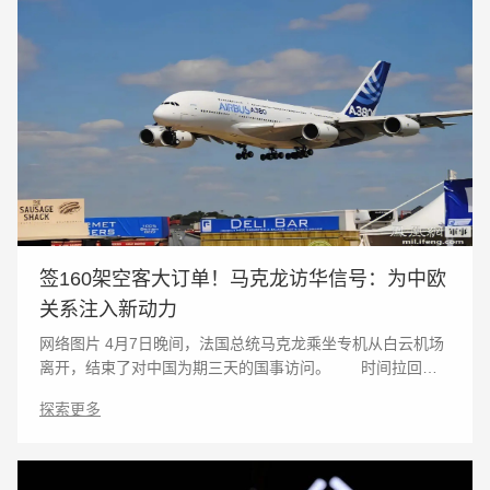
签160架空客大订单！马克龙访华信号：为中欧
关系注入新动力
网络图片 4月7日晚间，法国总统马克龙乘坐专机从白云机场
离开，结束了对中国为期三天的国事访问。 时间拉回三
天前。5日下午，穿着标志性白衬衫和西服的马克龙带着60余
探索更多
人的商业代表团抵达首都国际机场，时隔三年