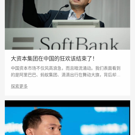
大资本集团在中国的狂欢该结束了！
中国资本市场不仅风高浪急，而且暗流涌动。我们表面看到
的是阿里巴巴、蚂蚁集团、滴滴出行在舞动大旗，背后却是
外国大资本集团在操控。 近日消息，中国人工智能领域的独
探索更多
角兽公司“商汤科技”向港交所递交上市申