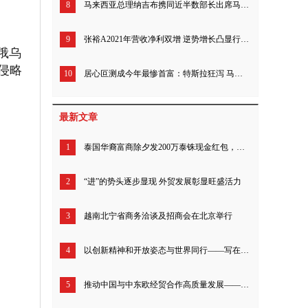
8
马来西亚总理纳吉布携同近半数部长出席马来西亚-中国商务论坛
9
张裕A2021年营收净利双增 逆势增长凸显行业龙头地位
俄乌
侵略
10
居心叵测成今年最惨首富：特斯拉狂泻 马斯克身家暴跌 三天蒸发210亿美元
最新文章
1
泰国华裔富商除夕发200万泰铢现金红包，吸引万人上门
2
“进”的势头逐步显现 外贸发展彰显旺盛活力
3
越南北宁省商务洽谈及招商会在北京举行
4
以创新精神和开放姿态与世界同行——写在第133届广交会闭幕之际
5
推动中国与中东欧经贸合作高质量发展——第三届中国-中东欧国家博览会亮点前瞻