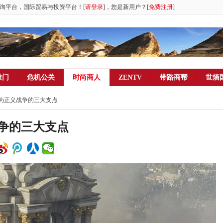
询平台，国际贸易与投资平台！[
请登录
]，您是新用户？[
免费注册
]
敲门
危机公关
时尚商人
ZENTV
带路商帮
世熵
略为正义战争的三大支点
争的三大支点