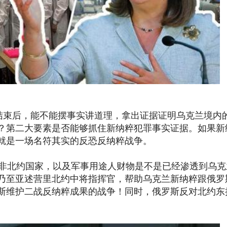
后，能不能摆事实讲道理，拿出证据证明乌克兰境内的
？第二大要素是否能够抓住新纳粹犯罪事实证据。如果新
就是一场名符其实的反恐反纳粹战争。
非北约国家，以及军事用途人财物是不是已经渗透到乌克
乃至亚述营里北约中将指挥官，帮助乌克兰新纳粹跟俄罗
斯维护二战反纳粹成果的战争！同时，俄罗斯反对北约东