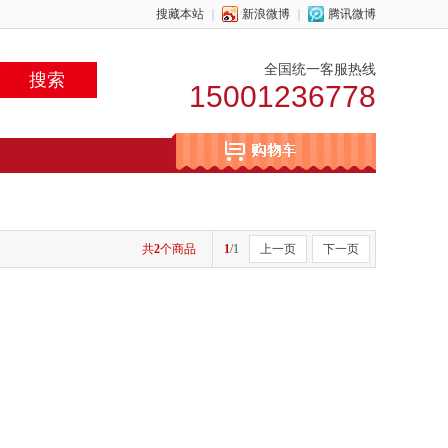
搜藏本站
｜
新浪微博
｜
腾讯微博
全国统一客服热线
15001236778
共
2
个商品
1
/1
上一页
下一页