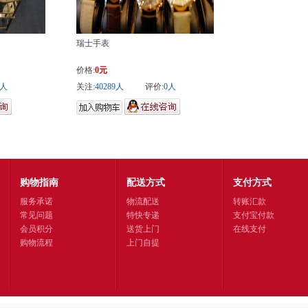
瑞士手表
价格:
0元
0人
关注:
40289人
评价:
0人
购物指南
配送方式
支付方式
服务承诺
物流配送
转账汇款
常见问题
特快专递
支付宝付款
会员积分
送货上门
在线支付
购物流程
上门自提