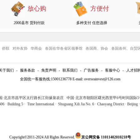
放心购
方便付
2000县市 货到付款
多种支付 任您选择
侨联
对外友协
华商会
各国在华各省区领事馆
各国商、协会
各国各州、自贸
关于我们
-
服务条款
-
免责声明
-
联系我们
-
广告服务
-
客服中心
-
人才招
全国统一客服热线:15001236778 E-mail: overseainvest@126.com
中国·北京市昌平区太行路长江街缘泉农庄 中国·北京市朝阳区曙光西里甲6号时间国际5号
6 · Building 5 · Time International · Shuguang Xili Jia No. 6 · Chaoyang District · Beijing 
Copyright©2011-2024 All Rights Reserved.
京公网安备 11011402010218号