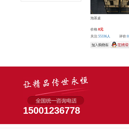
泡茶桌
价格:
0元
关注:
55336人
评价:
15001236778