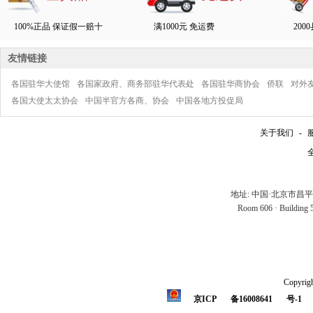
100%正品 保证假一赔十
满1000元 免运费
200
友情链接
各国驻华大使馆
各国家政府、商务部驻华代表处
各国驻华商协会
侨联
对外
各国大使太太协会
中国半官方各商、协会
中国各地方投促局
关于我们
-
全
地址: 中国·北京市昌
Room 606 · Building 5 
Copyrigh
京ICP
备16008641
号-1