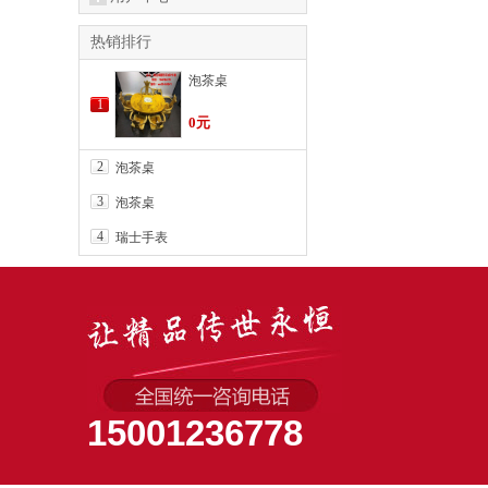
热销排行
泡茶桌
1
0元
2
泡茶桌
3
泡茶桌
4
瑞士手表
15001236778