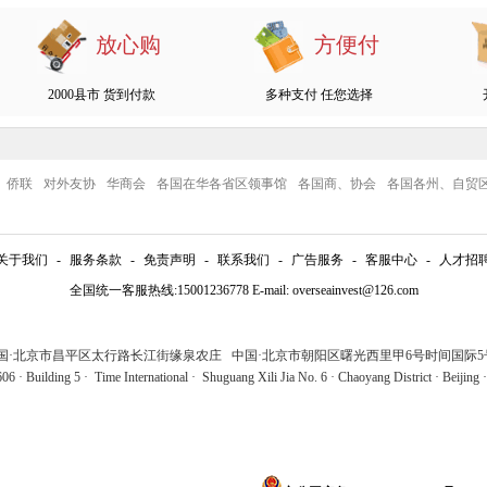
放心购
方便付
2000县市 货到付款
多种支付 任您选择
侨联
对外友协
华商会
各国在华各省区领事馆
各国商、协会
各国各州、自贸
关于我们
-
服务条款
-
免责声明
-
联系我们
-
广告服务
-
客服中心
-
人才招
全国统一客服热线:15001236778 E-mail: overseainvest@126.com
中国·北京市昌平区太行路长江街缘泉农庄 中国·北京市朝阳区曙光西里甲6号时间国际5号
6 · Building 5 · Time International · Shuguang Xili Jia No. 6 · Chaoyang District · Beijing 