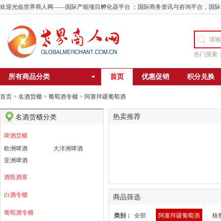
欢迎光临世界商人网——国际产能项目孵化器平台 ；国际商务资讯与咨询平台，国际
热门搜索
所有商品分类
首页
优惠促销
积分兑换
首页
>
名酒货櫃
>
葡萄酒专櫃
>
阿塞拜疆葡萄酒
热卖推荐
名酒货櫃分类
啤酒货櫃
欧洲啤酒
大洋洲啤酒
亚洲啤酒
酒瓶酒塞
白酒专櫃
商品筛选
葡萄酒专櫃
类别：
全部
阿塞拜疆葡萄酒
格