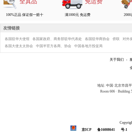
全真品
免运费
100%正品 保证假一赔十
满1000元 免运费
200
友情链接
各国驻华大使馆
各国家政府、商务部驻华代表处
各国驻华商协会
侨联
对外
各国大使太太协会
中国半官方各商、协会
中国各地方投促局
关于我们
-
全
地址: 中国·北京市昌
Room 606 · Building 5 
Copyrigh
京ICP
备16008641
号-1