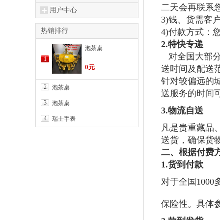
二天会再联系
用户中心
3)
钱、货需客
热销排行
4)
付款方式：
2.
特快专递
泡茶桌
对全国大部
1
0元
送时间及配送
针对较偏远的
2
泡茶桌
送服务的时间
3
泡茶桌
3.
物流自送
4
瑞士手表
凡是贵重藏品
送货，确保货
二、根据付费
1.
货到付款
对于全国
1000
保险性。具体