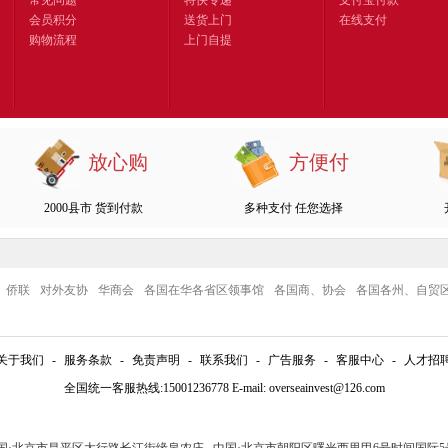
常见问题
特快专递
支付宝付款
会员积分
送货上门
在线支付
购物流程
上门自提
放心购
方便付
2000县市 货到付款
多种支付 任您选择
侨联
对外友协
华商会
各国在华各省区领事馆
各国商、协会
各国各州、自贸
关于我们
-
服务条款
-
免责声明
-
联系我们
-
广告服务
-
客服中心
-
人才招
全国统一客服热线:15001236778 E-mail: overseainvest@126.com