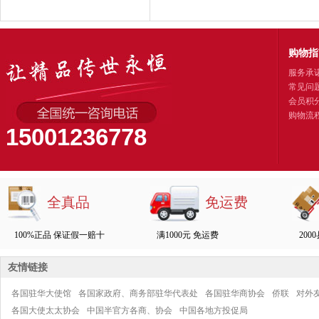
购物指
服务承
常见问
会员积
购物流
15001236778
全真品
免运费
100%正品 保证假一赔十
满1000元 免运费
200
友情链接
各国驻华大使馆
各国家政府、商务部驻华代表处
各国驻华商协会
侨联
对外
各国大使太太协会
中国半官方各商、协会
中国各地方投促局