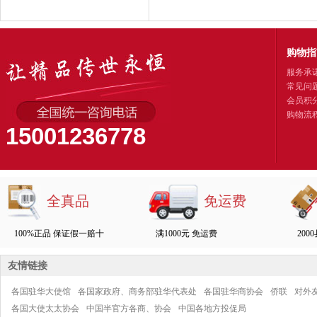
购物指
服务承
常见问
会员积
购物流
15001236778
全真品
免运费
100%正品 保证假一赔十
满1000元 免运费
200
友情链接
各国驻华大使馆
各国家政府、商务部驻华代表处
各国驻华商协会
侨联
对外
各国大使太太协会
中国半官方各商、协会
中国各地方投促局