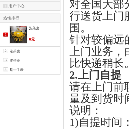
对全国大部
用户中心
行送货上门
热销排行
围。
泡茶桌
1
针对较偏远
0元
上门业务，
2
泡茶桌
比快递稍长
3
泡茶桌
4
瑞士手表
2.
上门自提
请在上门前
量及到货时
说明：
1)
自提时间