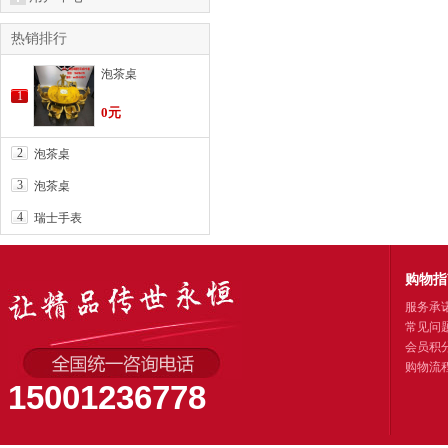
热销排行
泡茶桌
1
0元
2
泡茶桌
3
泡茶桌
4
瑞士手表
购物指
服务承
常见问
会员积
购物流
15001236778