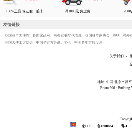
100%正品 保证假一赔十
满1000元 免运费
200
友情链接
各国驻华大使馆
各国家政府、商务部驻华代表处
各国驻华商协会
侨联
对外
各国大使太太协会
中国半官方各商、协会
中国各地方投促局
关于我们
-
全
地址: 中国·北京市昌
Room 606 · Building 5 
Copyrigh
京ICP
备16008641
号-1