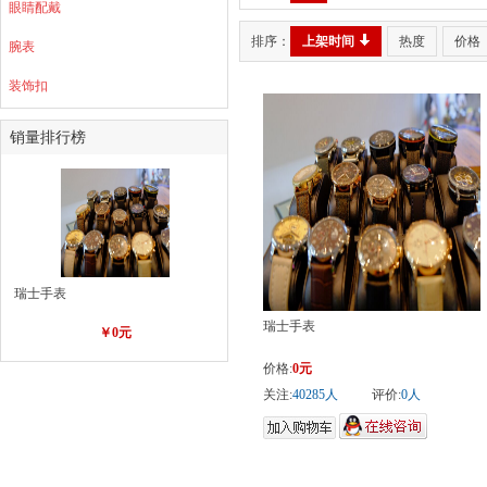
眼睛配戴
排序：
上架时间
热度
价格
腕表
装饰扣
销量排行榜
瑞士手表
瑞士手表
￥0元
价格:
0元
关注:
40285人
评价:
0人