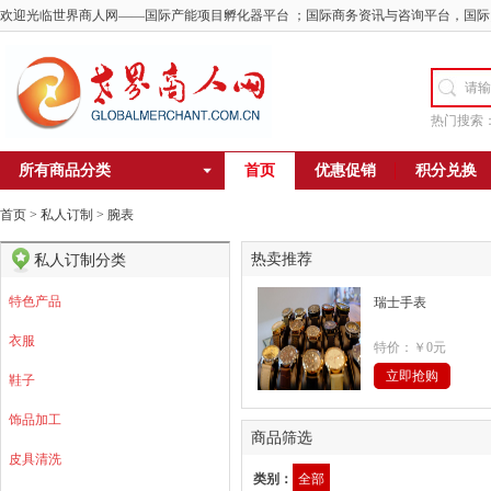
欢迎光临世界商人网——国际产能项目孵化器平台 ；国际商务资讯与咨询平台，国际
热门搜索
所有商品分类
首页
优惠促销
积分兑换
首页
>
私人订制
>
腕表
热卖推荐
私人订制分类
特色产品
瑞士手表
衣服
特价：
￥0元
立即抢购
鞋子
饰品加工
商品筛选
皮具清洗
类别：
全部